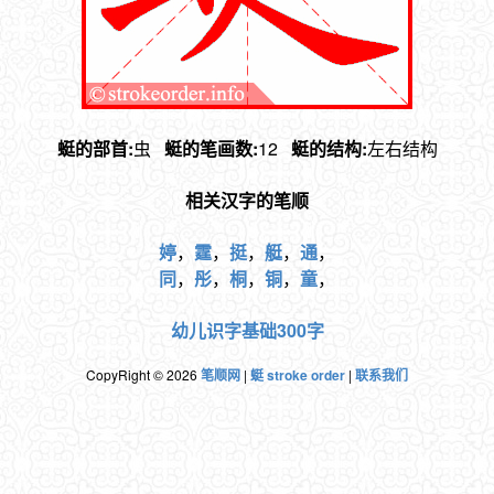
蜓的部首:
虫
蜓的笔画数:
12
蜓的结构:
左右结构
相关汉字的笔顺
婷
，
霆
，
挺
，
艇
，
通
，
同
，
彤
，
桐
，
铜
，
童
，
幼儿识字基础300字
CopyRight © 2026
笔顺网
|
蜓 stroke order
|
联系我们