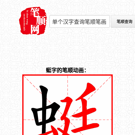
蜓字的笔顺动画：