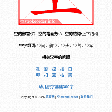
空的部首:
穴
空的笔画数:
8
空的结构:
上下结构
空字组词:
空间，航空，空头，空气，空军
相关汉字的笔顺
孔
，
恐
，
控
，
抠
，
口
，
叩
，
扣
，
寇
，
枯
，
哭
，
幼儿识字基础300字
CopyRight © 2026
笔顺网
|
空 stroke order
|
联系我们