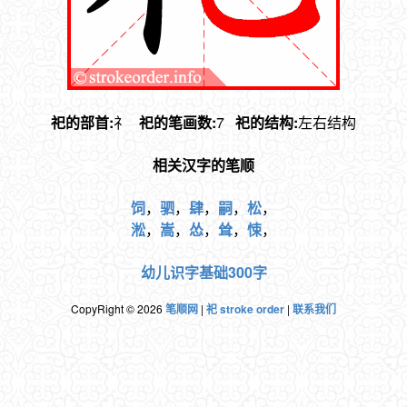
祀的部首:
礻
祀的笔画数:
7
祀的结构:
左右结构
相关汉字的笔顺
饲
，
驷
，
肆
，
嗣
，
松
，
淞
，
嵩
，
怂
，
耸
，
悚
，
幼儿识字基础300字
CopyRight © 2026
笔顺网
|
祀 stroke order
|
联系我们