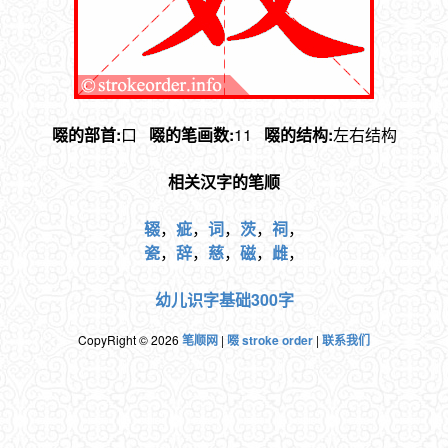
啜的部首:
口
啜的笔画数:
11
啜的结构:
左右结构
相关汉字的笔顺
辍
，
疵
，
词
，
茨
，
祠
，
瓷
，
辞
，
慈
，
磁
，
雌
，
幼儿识字基础300字
CopyRight © 2026
笔顺网
|
啜 stroke order
|
联系我们