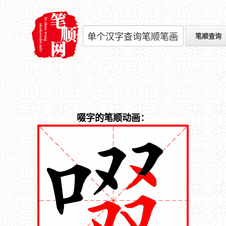
啜字的笔顺动画：